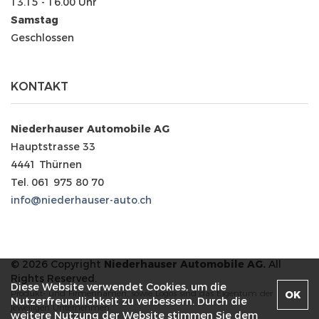
13.15 - 16.00 Uhr
Samstag
Geschlossen
KONTAKT
Niederhauser Automobile AG
Hauptstrasse 33
4441 Thürnen
Tel. 061 975 80 70
info@niederhauser-auto.ch
© 2026 Copyright
Niederhauser Automobile AG.
All
Rights Reserved.
Diese Website verwendet Cookies, um die
Produkt- und Firmennamen, sowie Logos sind das Eigentum der
OK
Nutzerfreundlichkeit zu verbessern. Durch die
jeweiligen Unternehmen.
weitere Nutzung der Website stimmen Sie dem