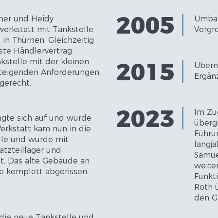
2005
er und Heidy
Umbau
erkstatt mit Tankstelle
Vergr
in Thürnen. Gleichzeitig
te Händlervertrag
kstelle mit der kleinen
2015
Übern
steigenden Anforderungen
Ergän
gerecht.
2023
Im Zu
gte sich auf und wurde
überg
Werkstatt kam nun in die
Führu
le und wurde mit
langjä
tzteillager und
Samue
t. Das alte Gebäude an
weite
e komplett abgerissen
Funkti
Roth 
den G
die neue Tankstelle und